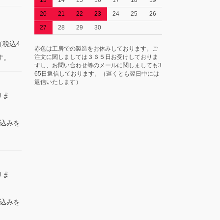
20
21
22
23
24
25
26
27
28
29
30
税込4
赤色は工房での製造をお休みしております。ご
す。
注文に関しましては３６５日お受けしておりま
すし、お問い合わせ等のメールに関しましても3
65日返信しております。（遅くとも翌日中には
返信いたします）
りま
込みを
りま
込みを