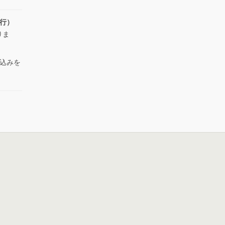
銀行）
りま
込みを