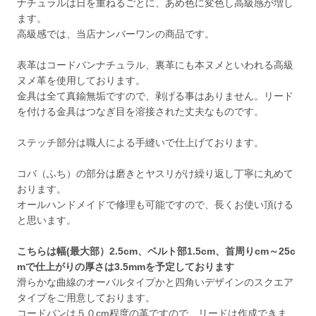
ナチュラルは日を重ねるごとに、あめ色に変色し高級感が増し
ます。
高級感では、当店ナンバーワンの商品です。
表革はコードバンナチュラル、裏革にも本ヌメといわれる高級
ヌメ革を使用しております。
金具は全て真鍮無垢ですので、剥げる事はありません。リード
を付ける金具はつなぎ目を溶接された丈夫なものです。
ステッチ部分は職人による手縫いで仕上げております。
コバ（ふち）の部分は磨きとヤスリがけ繰り返し丁寧に丸めて
おります。
オールハンドメイドで修理も可能ですので、長くお使い頂ける
と思います。
こちらは幅(最大部）2.5cm、ベルト部1.5cm、首周りcm～25c
mで仕上がりの厚さは3.5mmを予定しております
滑らかな曲線のオーバルタイプかと四角いデザインのスクエア
タイプをご用意しております。
コードバンは５０cm程度の革ですので、リードは作成できま