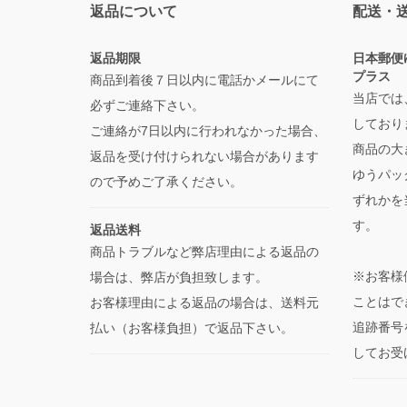
返品について
配送・
返品期限
日本郵便
プラス
商品到着後７日以内に電話かメールにて
当店では
必ずご連絡下さい。
しており
ご連絡が7日以内に行われなかった場合、
商品の大
返品を受け付けられない場合があります
ゆうパッ
ので予めご了承ください。
ずれかを
す。
返品送料
商品トラブルなど弊店理由による返品の
※お客様
場合は、弊店が負担致します。
ことはで
お客様理由による返品の場合は、送料元
追跡番号
払い（お客様負担）で返品下さい。
してお受