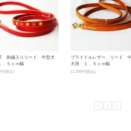
革 刺繍入りリード 中型犬
ブライドルレザー リード 
１．５ｃｍ幅
犬用 １．５ｃｍ幅
00円(税込)
11,000円(税込)
<
1
>