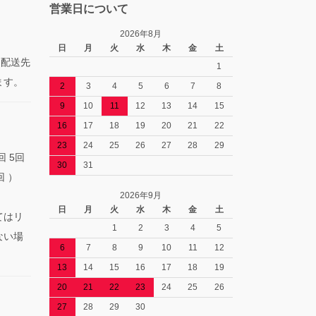
営業日について
2026年8月
日
月
火
水
木
金
土
た配送先
1
ます。
2
3
4
5
6
7
8
9
10
11
12
13
14
15
16
17
18
19
20
21
22
23
24
25
26
27
28
29
回 5回
30
31
回 ）
2026年9月
日
月
火
水
木
金
土
てはリ
1
2
3
4
5
ない場
6
7
8
9
10
11
12
13
14
15
16
17
18
19
20
21
22
23
24
25
26
27
28
29
30