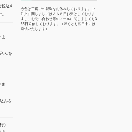
税込4
赤色は工房での製造をお休みしております。ご
す。
注文に関しましては３６５日お受けしておりま
すし、お問い合わせ等のメールに関しましても3
65日返信しております。（遅くとも翌日中には
返信いたします）
りま
込みを
りま
込みを
銀行）
りま